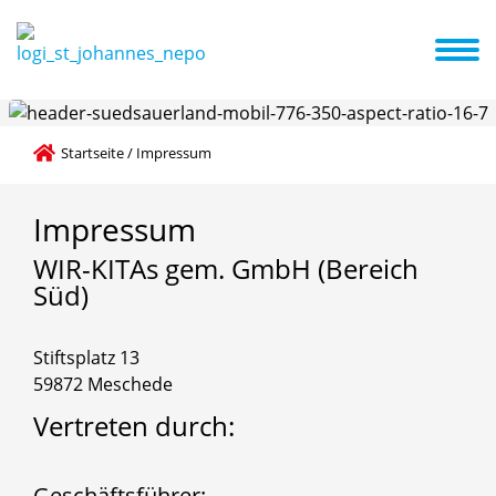
s sind wir
Erste Schritte in die Kita
Aktuelles und Termine
Startseite
/
Impressum
Impressum
WIR-KITAs
gem.
GmbH
(Bereich
Süd)
Stiftsplatz 13
59872 Meschede
Vertreten durch:
Geschäftsführer: